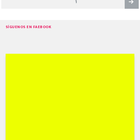
PAGE
1
DE
ENTRADAS
Next
SÍGUENOS EN FAEBOOK
page