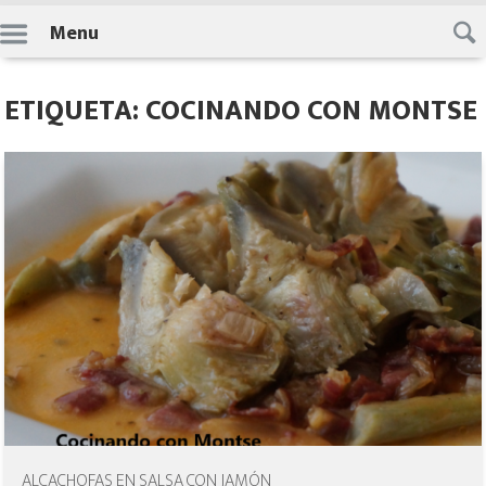
Skip
Menu
to
content
ETIQUETA: COCINANDO CON MONTSE
ALCACHOFAS EN SALSA CON JAMÓN