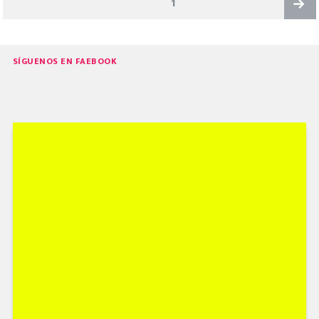
PAGE
1
DE
ENTRADAS
Next
SÍGUENOS EN FAEBOOK
page