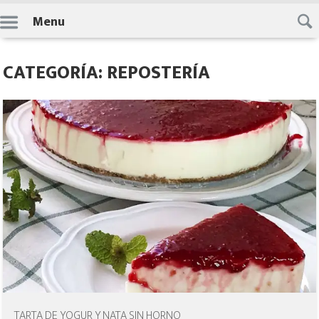
Skip
Menu
to
content
CATEGORÍA: REPOSTERÍA
TARTA DE YOGUR Y NATA SIN HORNO