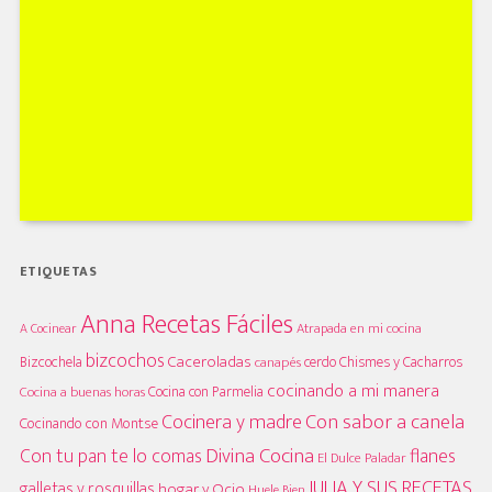
ETIQUETAS
Anna Recetas Fáciles
A Cocinear
Atrapada en mi cocina
bizcochos
Caceroladas
Bizcochela
cerdo
Chismes y Cacharros
canapés
cocinando a mi manera
Cocina con Parmelia
Cocina a buenas horas
Cocinera y madre
Con sabor a canela
Cocinando con Montse
Divina Cocina
Con tu pan te lo comas
flanes
El Dulce Paladar
JULIA Y SUS RECETAS
galletas y rosquillas
hogar y Ocio
Huele Bien