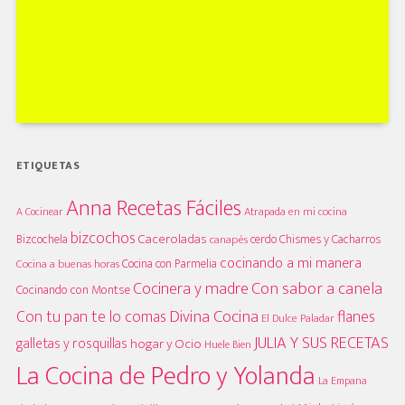
ETIQUETAS
Anna Recetas Fáciles
A Cocinear
Atrapada en mi cocina
bizcochos
Caceroladas
Bizcochela
cerdo
Chismes y Cacharros
canapés
cocinando a mi manera
Cocina con Parmelia
Cocina a buenas horas
Cocinera y madre
Con sabor a canela
Cocinando con Montse
Divina Cocina
Con tu pan te lo comas
flanes
El Dulce Paladar
JULIA Y SUS RECETAS
galletas y rosquillas
hogar y Ocio
Huele Bien
La Cocina de Pedro y Yolanda
La Empana