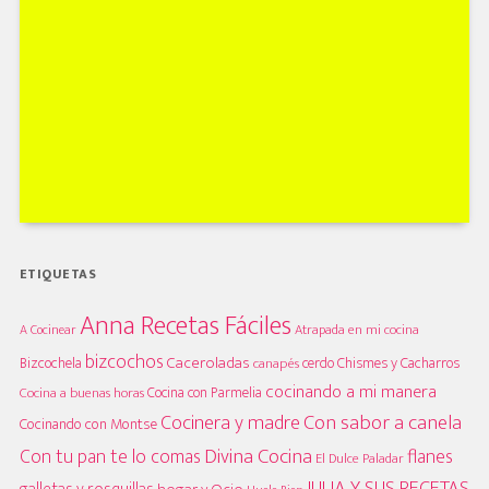
ETIQUETAS
Anna Recetas Fáciles
A Cocinear
Atrapada en mi cocina
bizcochos
Caceroladas
Bizcochela
cerdo
Chismes y Cacharros
canapés
cocinando a mi manera
Cocina con Parmelia
Cocina a buenas horas
Cocinera y madre
Con sabor a canela
Cocinando con Montse
Divina Cocina
Con tu pan te lo comas
flanes
El Dulce Paladar
JULIA Y SUS RECETAS