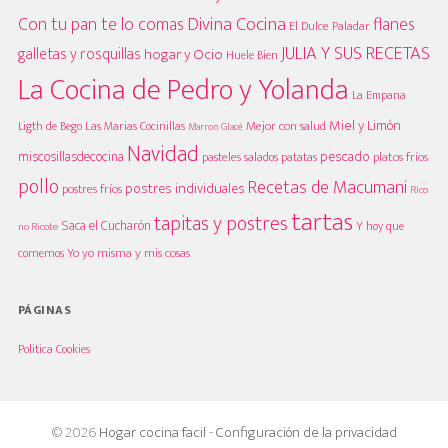
Divina Cocina
Con tu pan te lo comas
flanes
El Dulce Paladar
JULIA Y SUS RECETAS
galletas y rosquillas
hogar y Ocio
Huele Bien
La Cocina de Pedro y Yolanda
La Empana
Miel y Limón
Mejor con salud
Las Marias Cocinillas
Ligth de Bego
Marron Glacè
Navidad
pescado
miscosillasdecocina
platos fríos
pasteles salados
patatas
pollo
Recetas de Macumani
postres individuales
postres fríos
Rico
tartas
tapitas y postres
Saca el Cucharón
Y hoy que
no Ricote
Yo yo misma y mis cosas
comemos
PÁGINAS
Politica Cookies
© 2026
Hogar cocina facil
-
Configuración de la privacidad