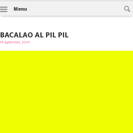
Skip
Menu
to
content
BACALAO AL PIL PIL
Posted
14 septiembre, 2024
on