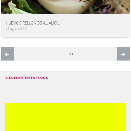
HUEVOS RELLENOS AL ALIOLI
22 agosto, 2016
NAVEGACIÓN
PAGE
51
DE
ENTRADAS
Previo
Next
SÍGUENOS EN FAEBOOK
us
page
page