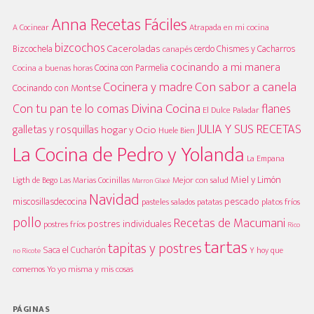
Anna Recetas Fáciles
A Cocinear
Atrapada en mi cocina
bizcochos
Caceroladas
Bizcochela
cerdo
Chismes y Cacharros
canapés
cocinando a mi manera
Cocina con Parmelia
Cocina a buenas horas
Cocinera y madre
Con sabor a canela
Cocinando con Montse
Divina Cocina
Con tu pan te lo comas
flanes
El Dulce Paladar
JULIA Y SUS RECETAS
galletas y rosquillas
hogar y Ocio
Huele Bien
La Cocina de Pedro y Yolanda
La Empana
Miel y Limón
Mejor con salud
Las Marias Cocinillas
Ligth de Bego
Marron Glacè
Navidad
pescado
miscosillasdecocina
platos fríos
pasteles salados
patatas
pollo
Recetas de Macumani
postres individuales
postres fríos
Rico
tartas
tapitas y postres
Saca el Cucharón
Y hoy que
no Ricote
Yo yo misma y mis cosas
comemos
PÁGINAS