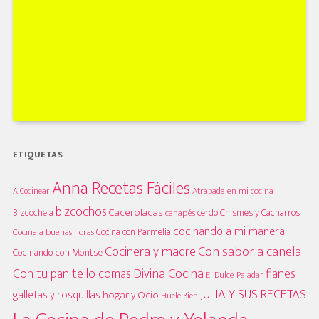
ETIQUETAS
Anna Recetas Fáciles
A Cocinear
Atrapada en mi cocina
bizcochos
Caceroladas
Bizcochela
cerdo
Chismes y Cacharros
canapés
cocinando a mi manera
Cocina con Parmelia
Cocina a buenas horas
Cocinera y madre
Con sabor a canela
Cocinando con Montse
Divina Cocina
Con tu pan te lo comas
flanes
El Dulce Paladar
JULIA Y SUS RECETAS
galletas y rosquillas
hogar y Ocio
Huele Bien