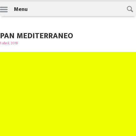
Skip
Menu
to
content
PAN MEDITERRANEO
Posted
1 abril, 2018
on