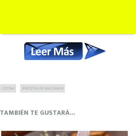
Categories
Tags
COCINA
#RECETAS DE MACUMANI
TAMBIÉN TE GUSTARÁ...