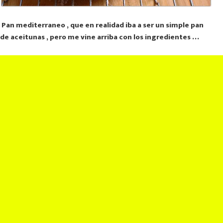
Pan mediterraneo , que en realidad iba a ser un simple pan
de aceitunas , pero me vine arriba con los ingredientes …