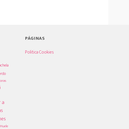
PÁGINAS
Politica Cookies
ochela
erdo
oras
i
 a
as
nes
Huele