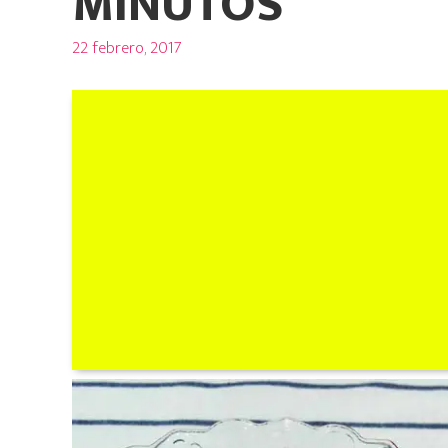
MINUTOS
Posted
22 febrero, 2017
on