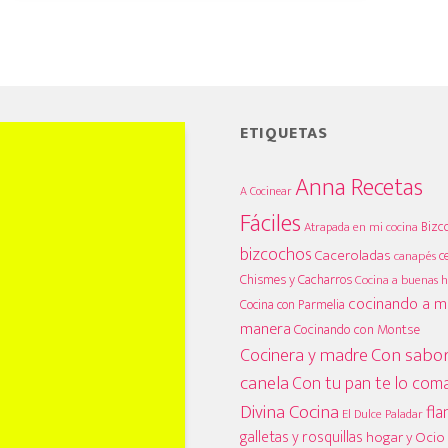
ETIQUETAS
Anna Recetas
A Cocinear
Fáciles
Bizc
Atrapada en mi cocina
bizcochos
Caceroladas
c
canapés
Chismes y Cacharros
Cocina a buenas h
cocinando a m
Cocina con Parmelia
manera
Cocinando con Montse
Cocinera y madre
Con sabor
canela
Con tu pan te lo com
Divina Cocina
fla
El Dulce Paladar
galletas y rosquillas
hogar y Ocio