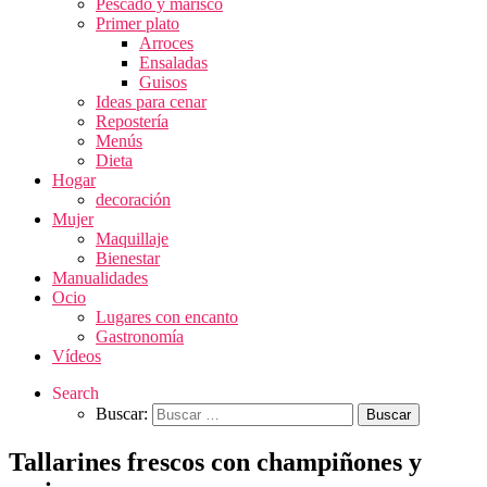
Pescado y marisco
Primer plato
Arroces
Ensaladas
Guisos
Ideas para cenar
Repostería
Menús
Dieta
Hogar
decoración
Mujer
Maquillaje
Bienestar
Manualidades
Ocio
Lugares con encanto
Gastronomía
Vídeos
Search
Buscar:
Tallarines frescos con champiñones y