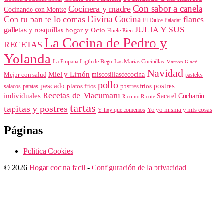
Con sabor a canela
Cocinera y madre
Cocinando con Montse
Divina Cocina
Con tu pan te lo comas
flanes
El Dulce Paladar
JULIA Y SUS
galletas y rosquillas
hogar y Ocio
Huele Bien
La Cocina de Pedro y
RECETAS
Yolanda
La Empana Ligth de Bego
Las Marias Cocinillas
Marron Glacè
Navidad
Miel y Limón
miscosillasdecocina
Mejor con salud
pasteles
pollo
pescado
postres
platos fríos
salados
patatas
postres fríos
Recetas de Macumani
individuales
Saca el Cucharón
Rico no Ricote
tartas
tapitas y postres
Yo yo misma y mis cosas
Y hoy que comemos
Páginas
Politica Cookies
© 2026
Hogar cocina facil
-
Configuración de la privacidad