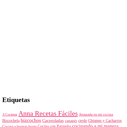
Etiquetas
Anna Recetas Fáciles
A Cocinear
Atrapada en mi cocina
bizcochos
Bizcochela
Caceroladas
Chismes y Cacharros
canapés
cerdo
cocinando a mi manera
Cocina a buenas horas
Cocina con Parmelia