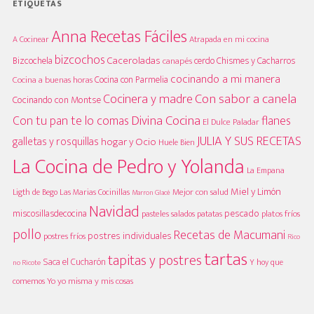
ETIQUETAS
Anna Recetas Fáciles
A Cocinear
Atrapada en mi cocina
bizcochos
Caceroladas
Bizcochela
cerdo
Chismes y Cacharros
canapés
cocinando a mi manera
Cocina con Parmelia
Cocina a buenas horas
Cocinera y madre
Con sabor a canela
Cocinando con Montse
Divina Cocina
Con tu pan te lo comas
flanes
El Dulce Paladar
JULIA Y SUS RECETAS
galletas y rosquillas
hogar y Ocio
Huele Bien
La Cocina de Pedro y Yolanda
La Empana
Miel y Limón
Mejor con salud
Las Marias Cocinillas
Ligth de Bego
Marron Glacè
Navidad
pescado
miscosillasdecocina
platos fríos
pasteles salados
patatas
pollo
Recetas de Macumani
postres individuales
postres fríos
Rico
tartas
tapitas y postres
Saca el Cucharón
Y hoy que
no Ricote
Yo yo misma y mis cosas
comemos