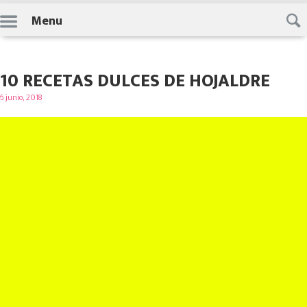
Skip
Menu
to
content
10 RECETAS DULCES DE HOJALDRE
Posted
6 junio, 2018
on