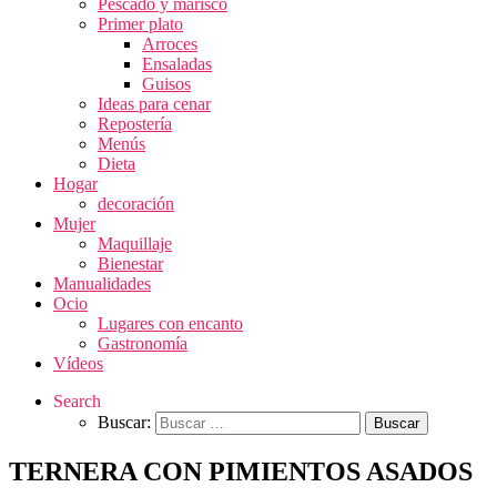
Pescado y marisco
Primer plato
Arroces
Ensaladas
Guisos
Ideas para cenar
Repostería
Menús
Dieta
Hogar
decoración
Mujer
Maquillaje
Bienestar
Manualidades
Ocio
Lugares con encanto
Gastronomía
Vídeos
Search
Buscar:
TERNERA CON PIMIENTOS ASADOS