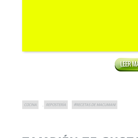
Categories
Tags
,
COCINA
REPOSTERÍA
#RECETAS DE MACUMANI