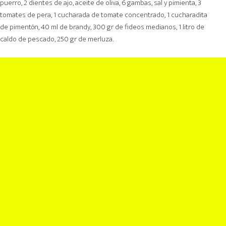
puerro, 2 dientes de ajo, aceite de oliva, 6 gambas, sal y pimienta, 3
tomates de pera, 1 cucharada de tomate concentrado, 1 cucharadita
de pimentón, 40 ml de brandy, 300 gr de fideos medianos, 1 litro de
caldo de pescado, 250 gr de merluza.