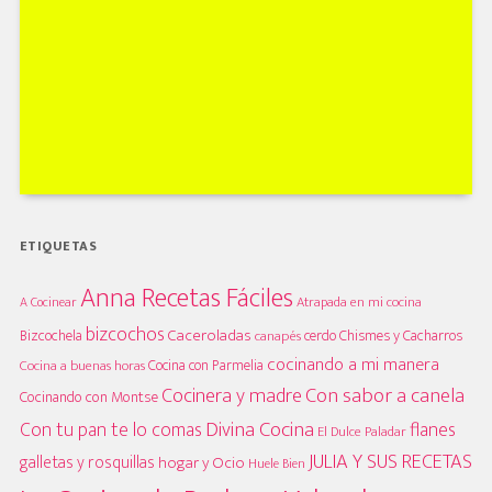
ETIQUETAS
Anna Recetas Fáciles
A Cocinear
Atrapada en mi cocina
bizcochos
Caceroladas
Bizcochela
cerdo
Chismes y Cacharros
canapés
cocinando a mi manera
Cocina con Parmelia
Cocina a buenas horas
Cocinera y madre
Con sabor a canela
Cocinando con Montse
Divina Cocina
Con tu pan te lo comas
flanes
El Dulce Paladar
JULIA Y SUS RECETAS
galletas y rosquillas
hogar y Ocio
Huele Bien