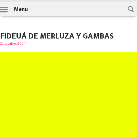
Skip
Menu
to
content
FIDEUÁ DE MERLUZA Y GAMBAS
Posted
22 octubre, 2024
on