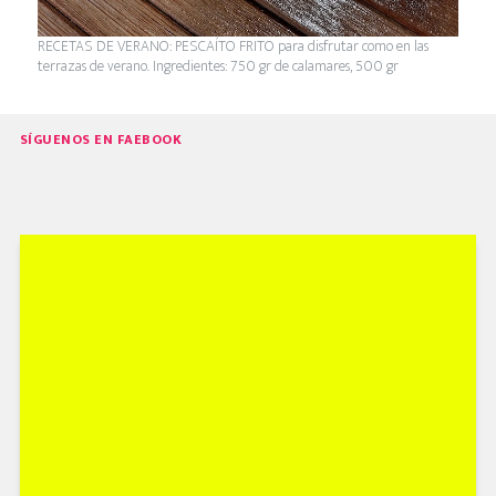
RECETAS DE VERANO: PESCAÍTO FRITO para disfrutar como en las
terrazas de verano. Ingredientes: 750 gr de calamares, 500 gr
SÍGUENOS EN FAEBOOK