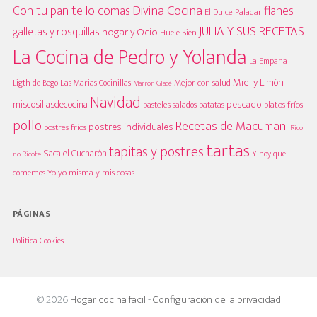
Divina Cocina
Con tu pan te lo comas
flanes
El Dulce Paladar
JULIA Y SUS RECETAS
galletas y rosquillas
hogar y Ocio
Huele Bien
La Cocina de Pedro y Yolanda
La Empana
Miel y Limón
Mejor con salud
Las Marias Cocinillas
Ligth de Bego
Marron Glacè
Navidad
pescado
miscosillasdecocina
platos fríos
pasteles salados
patatas
pollo
Recetas de Macumani
postres individuales
postres fríos
Rico
tartas
tapitas y postres
Saca el Cucharón
Y hoy que
no Ricote
Yo yo misma y mis cosas
comemos
PÁGINAS
Politica Cookies
© 2026
Hogar cocina facil
-
Configuración de la privacidad