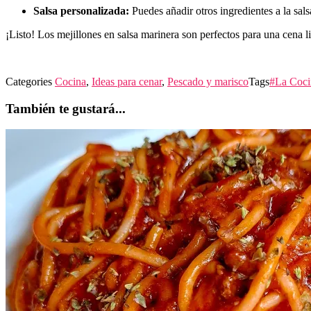
Salsa personalizada:
Puedes añadir otros ingredientes a la sal
¡Listo! Los mejillones en salsa marinera son perfectos para una cena l
Categories
Cocina
,
Ideas para cenar
,
Pescado y marisco
Tags
#La Coci
También te gustará...