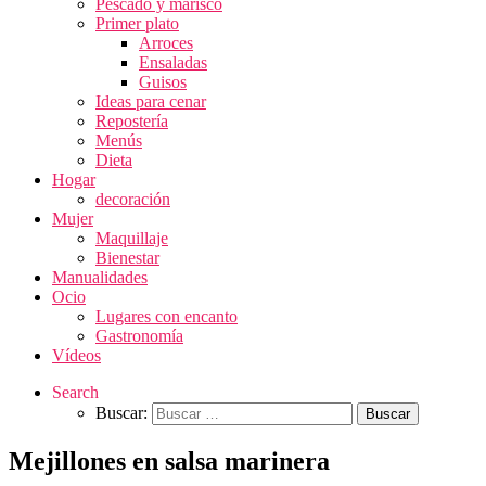
Pescado y marisco
Primer plato
Arroces
Ensaladas
Guisos
Ideas para cenar
Repostería
Menús
Dieta
Hogar
decoración
Mujer
Maquillaje
Bienestar
Manualidades
Ocio
Lugares con encanto
Gastronomía
Vídeos
Search
Buscar:
Mejillones en salsa marinera