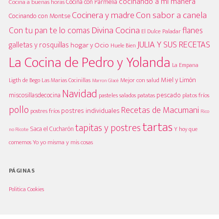
cocinando a mi manera
Cocina con Parmelia
Cocina a buenas horas
Cocinera y madre
Con sabor a canela
Cocinando con Montse
Divina Cocina
Con tu pan te lo comas
flanes
El Dulce Paladar
JULIA Y SUS RECETAS
galletas y rosquillas
hogar y Ocio
Huele Bien
La Cocina de Pedro y Yolanda
La Empana
Miel y Limón
Mejor con salud
Las Marias Cocinillas
Ligth de Bego
Marron Glacè
Navidad
pescado
miscosillasdecocina
platos fríos
pasteles salados
patatas
pollo
Recetas de Macumani
postres individuales
postres fríos
Rico
tartas
tapitas y postres
Saca el Cucharón
Y hoy que
no Ricote
Yo yo misma y mis cosas
comemos
PÁGINAS
Politica Cookies