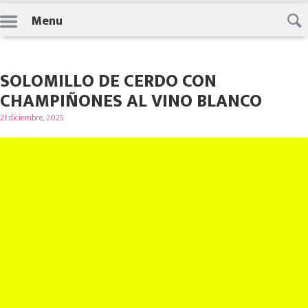
Skip
Menu
to
content
SOLOMILLO DE CERDO CON
CHAMPIÑONES AL VINO BLANCO
Posted
21 diciembre, 2025
on