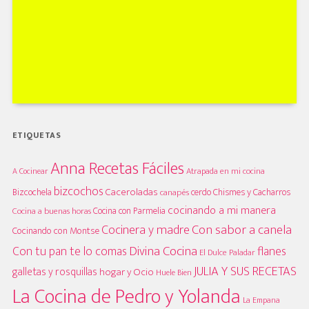
ETIQUETAS
Anna Recetas Fáciles
A Cocinear
Atrapada en mi cocina
bizcochos
Caceroladas
Bizcochela
cerdo
Chismes y Cacharros
canapés
cocinando a mi manera
Cocina con Parmelia
Cocina a buenas horas
Cocinera y madre
Con sabor a canela
Cocinando con Montse
Divina Cocina
Con tu pan te lo comas
flanes
El Dulce Paladar
JULIA Y SUS RECETAS
galletas y rosquillas
hogar y Ocio
Huele Bien
La Cocina de Pedro y Yolanda
La Empana