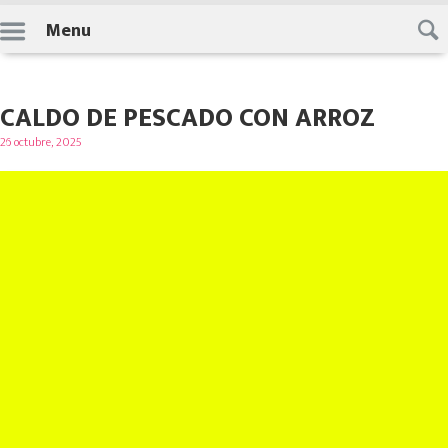
Skip
Menu
to
content
CALDO DE PESCADO CON ARROZ
Posted
26 octubre, 2025
on