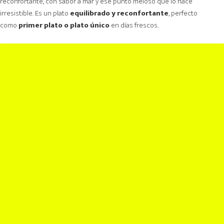
reconfortante, con sabor a mar y ese punto meloso que lo hace
irresistible. Es un plato
equilibrado y reconfortante
, perfecto
como
primer plato o plato único
en días frescos.