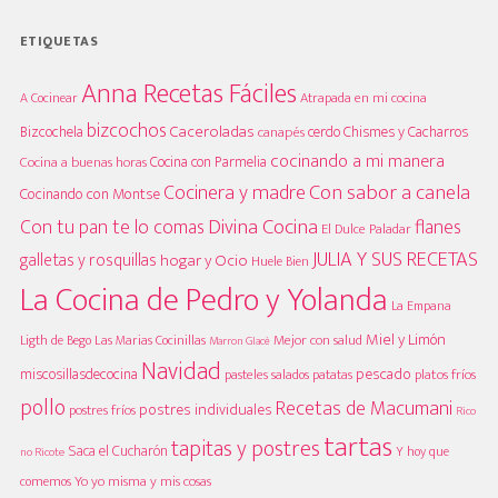
ETIQUETAS
Anna Recetas Fáciles
A Cocinear
Atrapada en mi cocina
bizcochos
Caceroladas
Bizcochela
cerdo
Chismes y Cacharros
canapés
cocinando a mi manera
Cocina con Parmelia
Cocina a buenas horas
Cocinera y madre
Con sabor a canela
Cocinando con Montse
Divina Cocina
Con tu pan te lo comas
flanes
El Dulce Paladar
JULIA Y SUS RECETAS
galletas y rosquillas
hogar y Ocio
Huele Bien
La Cocina de Pedro y Yolanda
La Empana
Miel y Limón
Mejor con salud
Las Marias Cocinillas
Ligth de Bego
Marron Glacè
Navidad
pescado
miscosillasdecocina
platos fríos
pasteles salados
patatas
pollo
Recetas de Macumani
postres individuales
postres fríos
Rico
tartas
tapitas y postres
Saca el Cucharón
Y hoy que
no Ricote
Yo yo misma y mis cosas
comemos