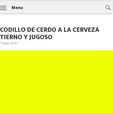
Skip
Menu
to
content
CODILLO DE CERDO A LA CERVEZA
TIERNO Y JUGOSO
Posted
7 mayo, 2026
on