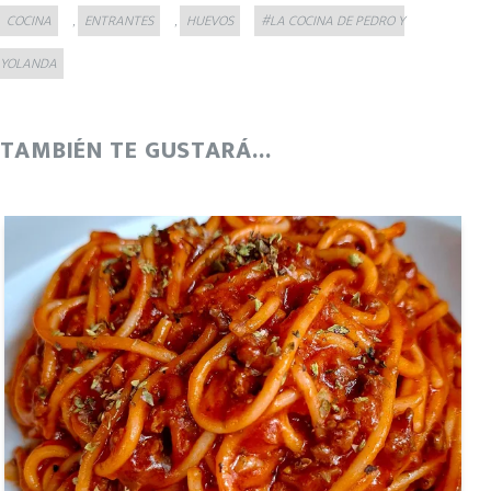
Categories
Tags
COCINA
ENTRANTES
HUEVOS
#LA COCINA DE PEDRO Y
,
,
YOLANDA
TAMBIÉN TE GUSTARÁ...