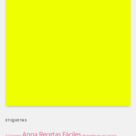
ETIQUETAS
Anna Recetas Fáciles
A Cocinear
Atrapada en mi cocina