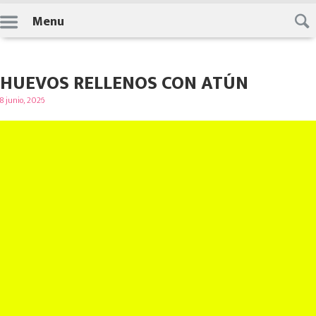
Skip
Menu
to
content
HUEVOS RELLENOS CON ATÚN
Posted
8 junio, 2026
on