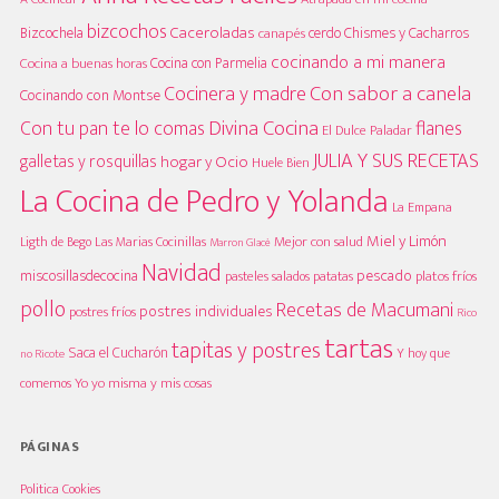
bizcochos
Caceroladas
Bizcochela
cerdo
Chismes y Cacharros
canapés
cocinando a mi manera
Cocina con Parmelia
Cocina a buenas horas
Cocinera y madre
Con sabor a canela
Cocinando con Montse
Divina Cocina
Con tu pan te lo comas
flanes
El Dulce Paladar
JULIA Y SUS RECETAS
galletas y rosquillas
hogar y Ocio
Huele Bien
La Cocina de Pedro y Yolanda
La Empana
Miel y Limón
Mejor con salud
Las Marias Cocinillas
Ligth de Bego
Marron Glacè
Navidad
pescado
miscosillasdecocina
platos fríos
pasteles salados
patatas
pollo
Recetas de Macumani
postres individuales
postres fríos
Rico
tartas
tapitas y postres
Saca el Cucharón
Y hoy que
no Ricote
Yo yo misma y mis cosas
comemos
PÁGINAS
Politica Cookies